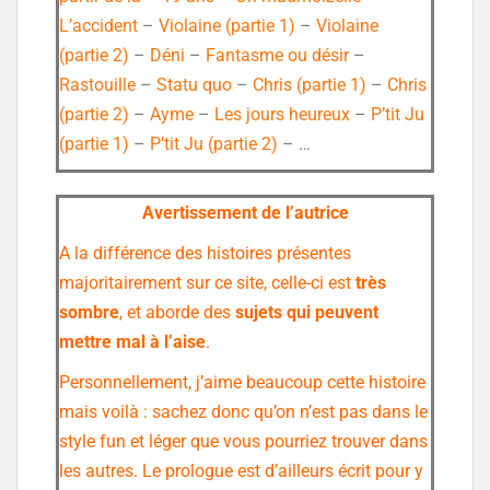
L’accident
–
Violaine (partie 1)
–
Violaine
(partie 2)
–
Déni
–
Fantasme ou désir
–
Rastouille
–
Statu quo
–
Chris (partie 1)
–
Chris
(partie 2)
–
Ayme
–
Les jours heureux
–
P’tit Ju
(partie 1)
–
P’tit Ju (partie 2)
– …
Avertissement de l’autrice
A la différence des histoires présentes
majoritairement sur ce site, celle-ci est
très
sombre
, et aborde des
sujets qui peuvent
mettre mal à l’aise
.
Personnellement, j’aime beaucoup cette histoire
mais voilà : sachez donc qu’on n’est pas dans le
style fun et léger que vous pourriez trouver dans
les autres. Le prologue est d’ailleurs écrit pour y