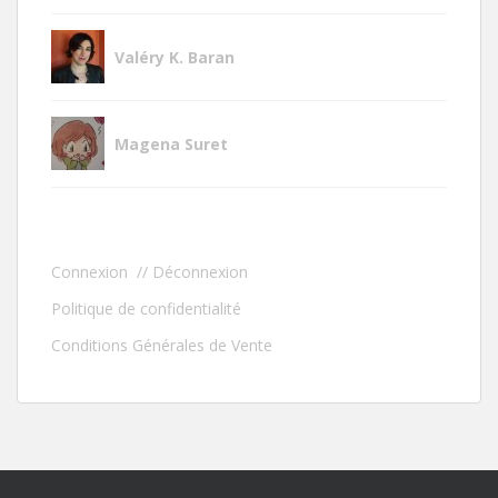
Valéry K. Baran
Magena Suret
Connexion
//
Déconnexion
Politique de confidentialité
Conditions Générales de Vente