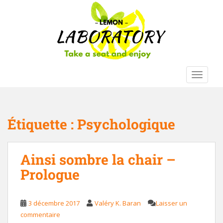
S
k
i
p
t
o
m
TOGGLE
a
i
n
c
Étiquette :
Psychologique
o
n
t
Ainsi sombre la chair –
e
Prologue
n
t
3 décembre 2017
Valéry K. Baran
Laisser un
commentaire