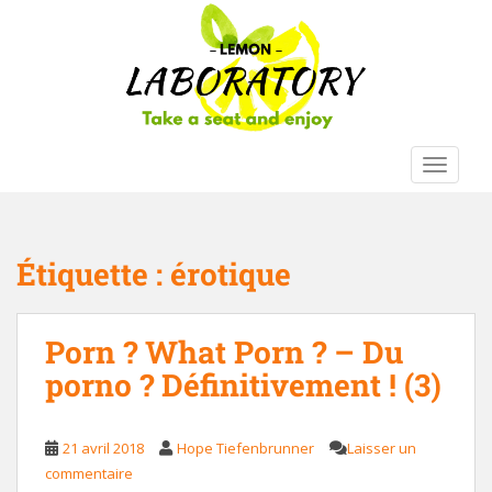
S
k
i
p
t
o
m
TOGGLE
a
i
n
c
Étiquette :
érotique
o
n
t
Porn ? What Porn ? – Du
e
porno ? Définitivement ! (3)
n
t
21 avril 2018
Hope Tiefenbrunner
Laisser un
commentaire