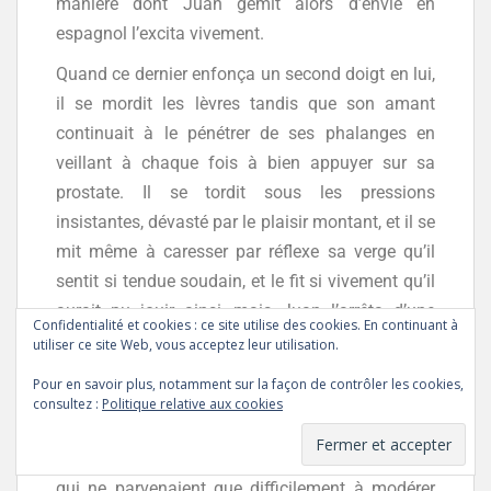
manière dont Juan gémit alors d’envie en
espagnol l’excita vivement.
Quand ce dernier enfonça un second doigt en lui,
il se mordit les lèvres tandis que son amant
continuait à le pénétrer de ses phalanges en
veillant à chaque fois à bien appuyer sur sa
prostate. Il se tordit sous les pressions
insistantes, dévasté par le plaisir montant, et il se
mit même à caresser par réflexe sa verge qu’il
sentit si tendue soudain, et le fit si vivement qu’il
aurait pu jouir ainsi, mais Juan l’arrêta d’une
Confidentialité et cookies : ce site utilise des cookies. En continuant à
main ferme sur son poignet. Il cessa alors ses
utiliser ce site Web, vous acceptez leur utilisation.
mouvements, mais son amant ne retira pas ses
Pour en savoir plus, notamment sur la façon de contrôler les cookies,
doigts, jouant encore avec sa boule de nerfs,
consultez :
Politique relative aux cookies
faisant remonter des éclairs de pure extase dans
tout son corps. Il en lâcha de longues expirations
qui ne parvenaient que difficilement à modérer