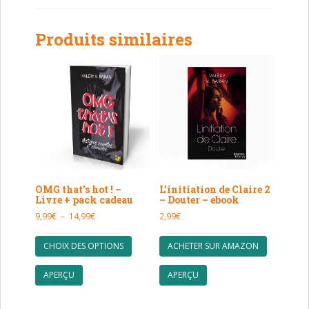
Produits similaires
OMG that’s hot ! –
L’initiation de Claire 2
Livre + pack cadeau
– Douter – ebook
Plage
9,99
€
–
14,99
€
2,99
€
de
Ce
prix :
CHOIX DES OPTIONS
ACHETER SUR AMAZON
produit
9,99€
a
à
APERÇU
APERÇU
plusieurs
14,99€
variations.