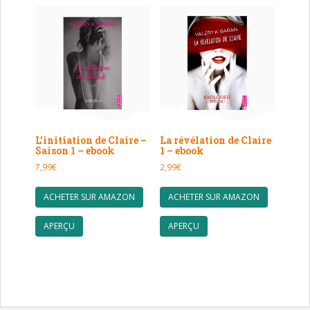
Les
options
peuvent
être
choisies
sur
la
page
du
L’initiation de Claire –
La révélation de Claire
produit
Saison 1 – ebook
1 – ebook
7,99
€
2,99
€
ACHETER SUR AMAZON
ACHETER SUR AMAZON
APERÇU
APERÇU