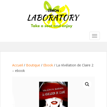
S
k
i
p
t
o
m
TOGGLE
a
i
n
c
o
Accueil
/
Boutique
/
Ebook
/ La révélation de Claire 2
n
– ebook
t
e
n
t