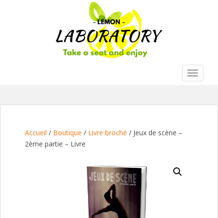
S
k
i
p
t
o
m
TOGGLE
a
i
n
c
o
Accueil
/
Boutique
/
Livre broché
/ Jeux de scène –
n
2ème partie – Livre
t
e
n
t