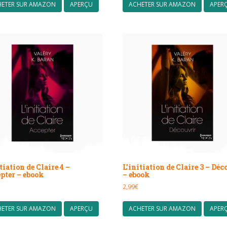
HETER SUR AMAZON
APERÇU
ACHETER SUR AMAZON
APER
tiation de Claire 4 –
L’initiation de Claire 3 – Déc
pter – ebook
– ebook
2,99
€
HETER SUR AMAZON
APERÇU
ACHETER SUR AMAZON
APER