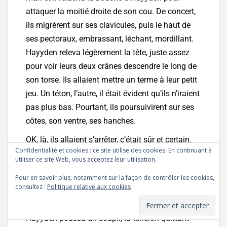
attaquer la moitié droite de son cou. De concert,
ils migrèrent sur ses clavicules, puis le haut de
ses pectoraux, embrassant, léchant, mordillant.
Hayyden releva légèrement la tête, juste assez
pour voir leurs deux crânes descendre le long de
son torse. Ils allaient mettre un terme à leur petit
jeu. Un téton, l’autre, il était évident qu’ils n’iraient
pas plus bas. Pourtant, ils poursuivirent sur ses
côtes, son ventre, ses hanches.
OK, là, ils allaient s’arrêter, c’était sûr et certain.
Confidentialité et cookies : ce site utilise des cookies. En continuant à
Son sexe se tenait dressé entre eux. Il pouvait
utiliser ce site Web, vous acceptez leur utilisation.
sentir la chaleur qui émanait d’eux. D’ailleurs, ils
Pour en savoir plus, notamment sur la façon de contrôler les cookies,
relevèrent le visage vers lui et le fixèrent.
consultez :
Politique relative aux cookies
Voilà, c’était la fin.
Hayyden poussa un soupir, la tension quittant