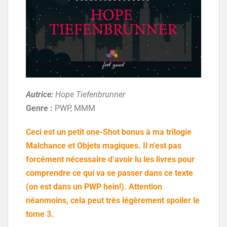
Autrice:
Hope Tiefenbrunner
Genre :
PWP, MMM
Ceci est un petit one-Shot bonus à ma trilogie
Malchance et Objets magiques. Il n’est pas
forcément nécessaire d’avoir lu les livres pour
comprendre ce qui va se passer dans ce texte
(on est dans un PWP hein!). Attention
néanmoins, cela peut très légèrement spoiler le
tome 3.