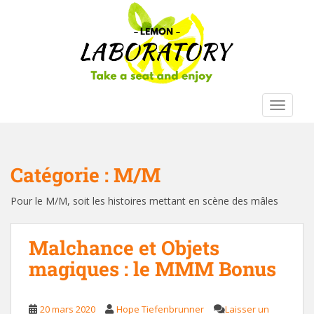
S
k
i
p
t
o
m
TOGGLE
a
i
n
c
Catégorie :
M/M
o
n
Pour le M/M, soit les histoires mettant en scène des mâles
t
e
Malchance et Objets
n
magiques : le MMM Bonus
t
20 mars 2020
Hope Tiefenbrunner
Laisser un