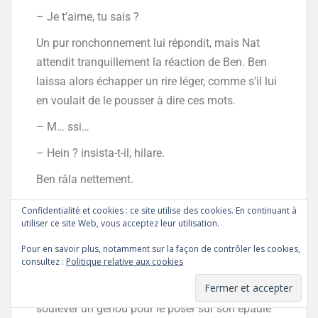
– Je t’aime, tu sais ?
Un pur ronchonnement lui répondit, mais Nat
attendit tranquillement la réaction de Ben. Ben
laissa alors échapper un rire léger, comme s’il lui
en voulait de le pousser à dire ces mots.
– M… ssi…
– Hein ? insista-t-il, hilare.
Ben râla nettement.
– Moi aussi je t’aime, abruti… et les représailles
Confidentialité et cookies : ce site utilise des cookies. En continuant à
utiliser ce site Web, vous acceptez leur utilisation.
seront terribles.
Pour en savoir plus, notamment sur la façon de contrôler les cookies,
En réponse, Nat sourit de toutes ses dents. Il se
consultez :
Politique relative aux cookies
redressa et tira sur les hanches de Ben, tendant
ses bras lacés au-dessus de sa tête avant de
soulever un genou pour le poser sur son épaule