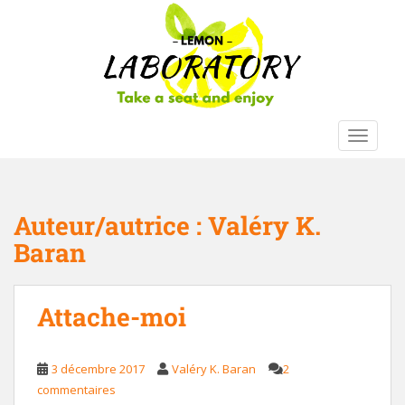
S
k
i
p
t
o
m
TOGGLE
a
i
n
c
Auteur/autrice :
Valéry K.
o
Baran
n
t
e
Attache-moi
n
t
3 décembre 2017
Valéry K. Baran
2
commentaires