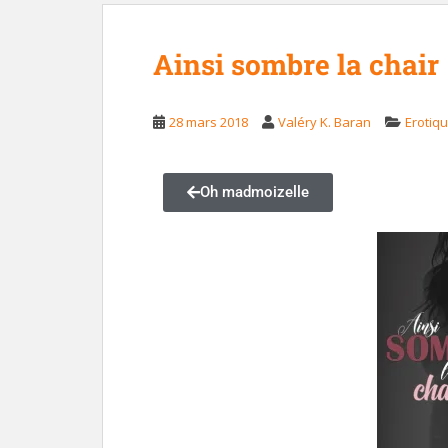
Ainsi sombre la chair 
28 mars 2018
Valéry K. Baran
Erotiq
Oh madmoizelle