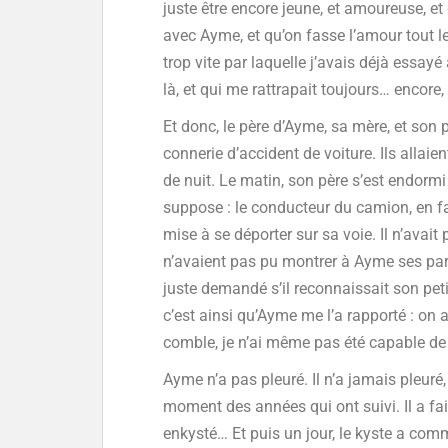
juste être encore jeune, et amoureuse, et 
avec Ayme, et qu’on fasse l’amour tout le
trop vite par laquelle j’avais déjà essayé
là, et qui me rattrapait toujours… encore,
Et donc, le père d’Ayme, sa mère, et son 
connerie d’accident de voiture. Ils allaie
de nuit. Le matin, son père s’est endormi 
suppose : le conducteur du camion, en fa
mise à se déporter sur sa voie. Il n’avait p
n’avaient pas pu montrer à Ayme ses parent
juste demandé s’il reconnaissait son petit 
c’est ainsi qu’Ayme me l’a rapporté : on au
comble, je n’ai même pas été capable de
Ayme n’a pas pleuré. Il n’a jamais pleuré, 
moment des années qui ont suivi. Il a fait
enkysté… Et puis un jour, le kyste a com