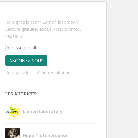
Rejoignez la team Lemon laboratory !
Lecture gratuite, exclusivités, promos,
cadeaux
ABONNEZ-VOUS
Rejoignez les 194 autres abonnés
LES AUTRICES
Lemon laboratory
Hope Tiefenbrunner