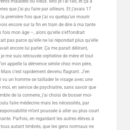
ents malades ou vieux. Moi je l’ai fait, et ça a
es que j’ai pu faire par ailleurs. Et j’avais 17
la première fois que j’ai vu quelqu’un mourir
vois encore sur la fin en train de dire à ma tante
fois mon âge –, alors qu’elle s’effondrait
it pas parce qu’elle ne lui répondait plus qu’elle
ait encore lui parler. Ça me parait délirant,
 je me suis retrouvée orpheline de mère et tout
’on appelle la démence sénile chez mon père,
. Mais c’est rapidement devenu flagrant. J’en
’ai vu un homme se taillader le visage avec une
 moi, en service de psychiatrie, sans savoir que
comble de la connerie, j’ai choisi de bosser moi-
oulu faire médecine mais les nécessités, par
responsabilité m’ont poussée à aller au plus court
nante. Parfois, en regardant les autres élèves à
it tous autant timbrés, que les gens normaux ne