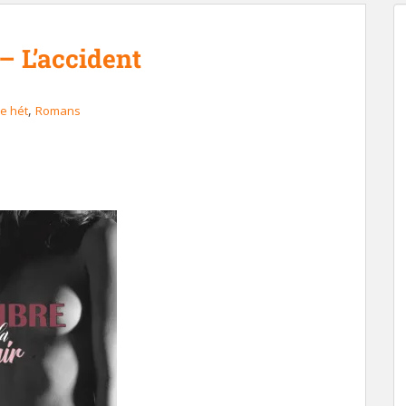
– L’accident
,
ue hét
Romans