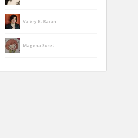
Valéry K. Baran
Magena Suret