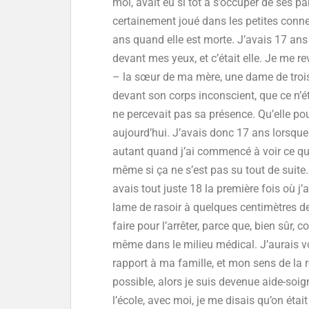
moi, avait eu si tôt à s’occuper de ses par
certainement joué dans les petites conneri
ans quand elle est morte. J’avais 17 ans 
devant mes yeux, et c’était elle. Je me re
– la sœur de ma mère, une dame de trois 
devant son corps inconscient, que ce n’éta
ne percevait pas sa présence. Qu’elle pouv
aujourd’hui. J’avais donc 17 ans lorsque
autant quand j’ai commencé à voir ce qu
même si ça ne s’est pas su tout de suite
avais tout juste 18 la première fois où j
lame de rasoir à quelques centimètres de
faire pour l’arrêter, parce que, bien sûr, 
même dans le milieu médical. J’aurais v
rapport à ma famille, et mon sens de la 
possible, alors je suis devenue aide-soig
l’école, avec moi, je me disais qu’on éta