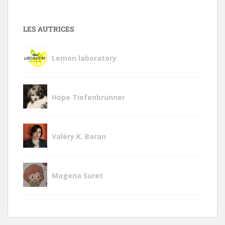
LES AUTRICES
Lemon laboratory
Hope Tiefenbrunner
Valéry K. Baran
Magena Suret