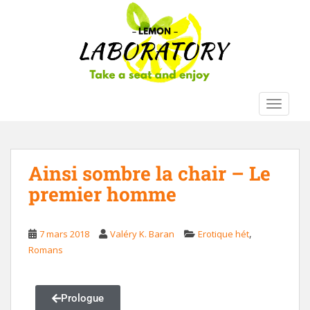
S
k
i
p
t
o
m
TOGGLE
a
i
n
c
Ainsi sombre la chair – Le
o
premier homme
n
t
e
,
7 mars 2018
Valéry K. Baran
Erotique hét
n
Romans
t
Prologue